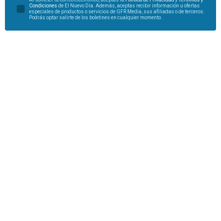
Condiciones
de El Nuevo Día. Además, aceptas recibir información u ofertas
especiales de productos o servicios de GFR Media, sus afiliadas o de terceros.
Podrás optar salirte de los boletines en cualquier momento.