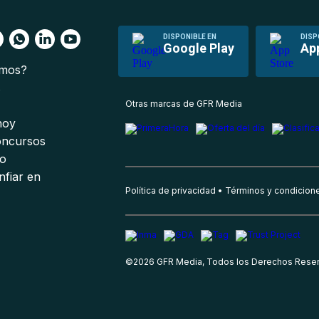
DISPONIBLE EN
DISP
Google Play
Ap
omos?
s
Otras marcas de GFR Media
 hoy
oncursos
io
nfiar en
Política de privacidad
Términos y condicion
©
2026
GFR Media, Todos los Derechos Rese