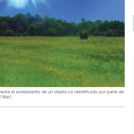
enta el avistamiento de un objeto no identificado por parte de
f War
)