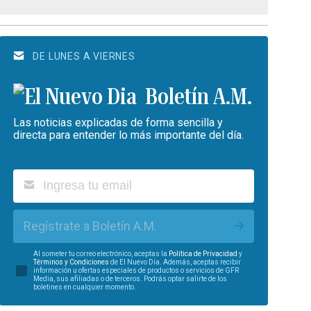
DE LUNES A VIERNES
Boletín A.M.
Las noticias explicadas de forma sencilla y
directa para entender lo más importante del día.
Regístrate a Boletín A.M.
Al someter tu correo electrónico, aceptas la
Política de Privacidad
y
Términos y Condiciones
de El Nuevo Día. Además, aceptas recibir
información u ofertas especiales de productos o servicios de GFR
Media, sus afiliadas o de terceros. Podrás optar salirte de los
boletines en cualquier momento.