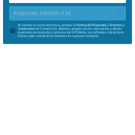
Regístrate a Boletín A.M.
Al someter tu correo electrónico, aceptas la
Política de Privacidad
y
Términos y
Condiciones
de El Nuevo Día. Además, aceptas recibir información u ofertas
especiales de productos o servicios de GFR Media, sus afiliadas o de terceros.
Podrás optar salirte de los boletines en cualquier momento.