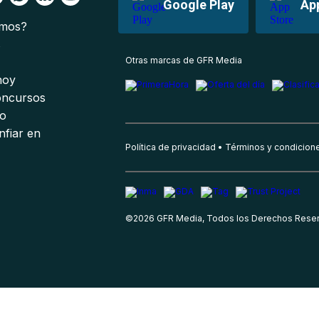
Google Play
Ap
omos?
s
Otras marcas de GFR Media
 hoy
oncursos
io
nfiar en
Política de privacidad
Términos y condicion
©
2026
GFR Media, Todos los Derechos Rese