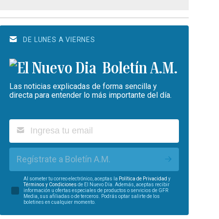
DE LUNES A VIERNES
Boletín A.M.
Las noticias explicadas de forma sencilla y
directa para entender lo más importante del día.
Regístrate a Boletín A.M.
Al someter tu correo electrónico, aceptas la
Política de Privacidad
y
Términos y Condiciones
de El Nuevo Día. Además, aceptas recibir
información u ofertas especiales de productos o servicios de GFR
Media, sus afiliadas o de terceros. Podrás optar salirte de los
boletines en cualquier momento.