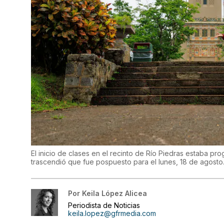
El inicio de clases en el recinto de Río Piedras estaba pr
trascendió que fue pospuesto para el lunes, 18 de agosto
Por
Keila López Alicea
Periodista de Noticias
keila.lopez@gfrmedia.com