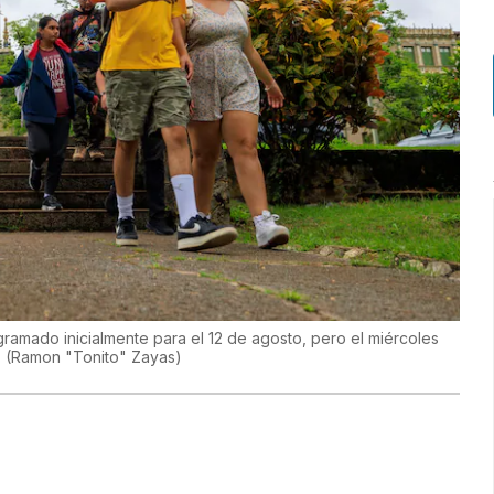
ogramado inicialmente para el 12 de agosto, pero el miércoles
.
(
Ramon "Tonito" Zayas
)