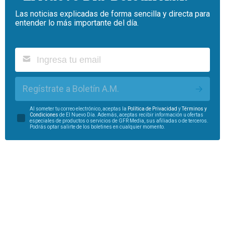
Las noticias explicadas de forma sencilla y directa para
entender lo más importante del día.
Regístrate a Boletín A.M.
Al someter tu correo electrónico, aceptas la
Política de Privacidad
y
Términos y
Condiciones
de El Nuevo Día. Además, aceptas recibir información u ofertas
especiales de productos o servicios de GFR Media, sus afiliadas o de terceros.
Podrás optar salirte de los boletines en cualquier momento.