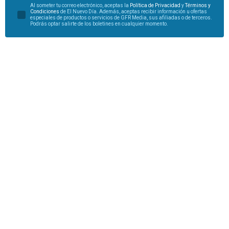
Al someter tu correo electrónico, aceptas la
Política de Privacidad
y
Términos y
Condiciones
de El Nuevo Día. Además, aceptas recibir información u ofertas
especiales de productos o servicios de GFR Media, sus afiliadas o de terceros.
Podrás optar salirte de los boletines en cualquier momento.