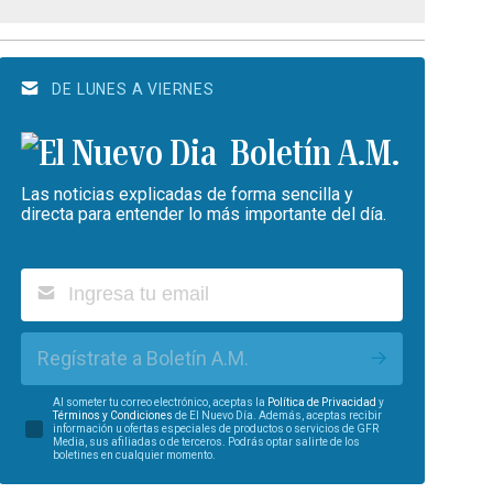
DE LUNES A VIERNES
Boletín A.M.
Las noticias explicadas de forma sencilla y
directa para entender lo más importante del día.
Regístrate a Boletín A.M.
Al someter tu correo electrónico, aceptas la
Política de Privacidad
y
Términos y Condiciones
de El Nuevo Día. Además, aceptas recibir
información u ofertas especiales de productos o servicios de GFR
Media, sus afiliadas o de terceros. Podrás optar salirte de los
boletines en cualquier momento.