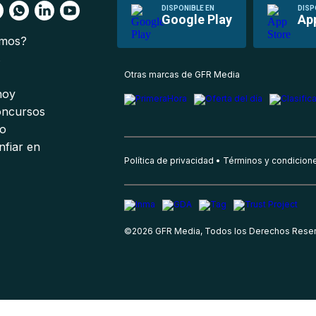
DISPONIBLE EN
DISP
Google Play
Ap
omos?
s
Otras marcas de GFR Media
 hoy
oncursos
io
nfiar en
Política de privacidad
Términos y condicion
©
2026
GFR Media, Todos los Derechos Rese