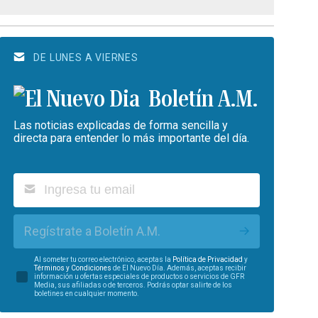
DE LUNES A VIERNES
Boletín A.M.
Las noticias explicadas de forma sencilla y
directa para entender lo más importante del día.
Regístrate a Boletín A.M.
Al someter tu correo electrónico, aceptas la
Política de Privacidad
y
Términos y Condiciones
de El Nuevo Día. Además, aceptas recibir
información u ofertas especiales de productos o servicios de GFR
Media, sus afiliadas o de terceros. Podrás optar salirte de los
boletines en cualquier momento.