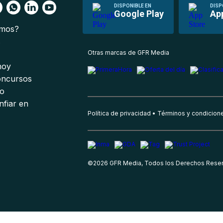
DISPONIBLE EN
DISP
Google Play
Ap
omos?
s
Otras marcas de GFR Media
 hoy
oncursos
io
nfiar en
Política de privacidad
Términos y condicion
©
2026
GFR Media, Todos los Derechos Rese