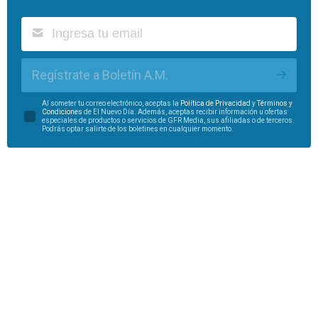
Regístrate a Boletín A.M.
Al someter tu correo electrónico, aceptas la
Política de Privacidad
y
Términos y
Condiciones
de El Nuevo Día. Además, aceptas recibir información u ofertas
especiales de productos o servicios de GFR Media, sus afiliadas o de terceros.
Podrás optar salirte de los boletines en cualquier momento.