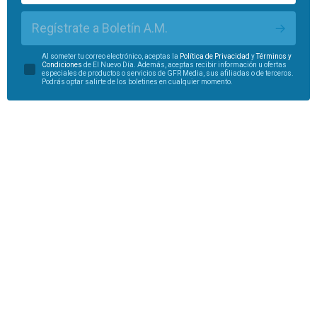
Regístrate a Boletín A.M.
Al someter tu correo electrónico, aceptas la
Política de Privacidad
y
Términos y
Condiciones
de El Nuevo Día. Además, aceptas recibir información u ofertas
especiales de productos o servicios de GFR Media, sus afiliadas o de terceros.
Podrás optar salirte de los boletines en cualquier momento.