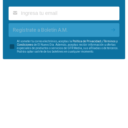
Regístrate a Boletín A.M.
Al someter tu correo electrónico, aceptas la
Política de Privacidad
y
Términos y
Condiciones
de El Nuevo Día. Además, aceptas recibir información u ofertas
especiales de productos o servicios de GFR Media, sus afiliadas o de terceros.
Podrás optar salirte de los boletines en cualquier momento.