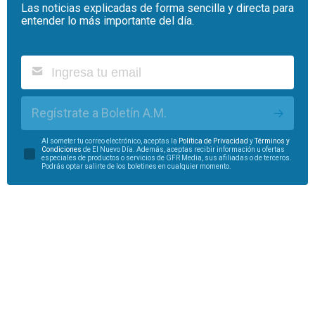
Las noticias explicadas de forma sencilla y directa para
entender lo más importante del día.
Regístrate a Boletín A.M.
Al someter tu correo electrónico, aceptas la
Política de Privacidad
y
Términos y
Condiciones
de El Nuevo Día. Además, aceptas recibir información u ofertas
especiales de productos o servicios de GFR Media, sus afiliadas o de terceros.
Podrás optar salirte de los boletines en cualquier momento.