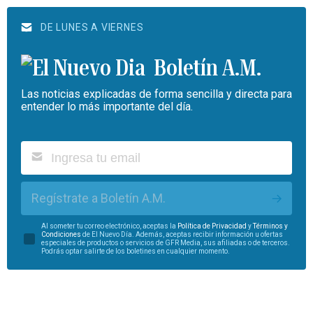
DE LUNES A VIERNES
Boletín A.M.
Las noticias explicadas de forma sencilla y directa para
entender lo más importante del día.
Regístrate a Boletín A.M.
Al someter tu correo electrónico, aceptas la
Política de Privacidad
y
Términos y
Condiciones
de El Nuevo Día. Además, aceptas recibir información u ofertas
especiales de productos o servicios de GFR Media, sus afiliadas o de terceros.
Podrás optar salirte de los boletines en cualquier momento.