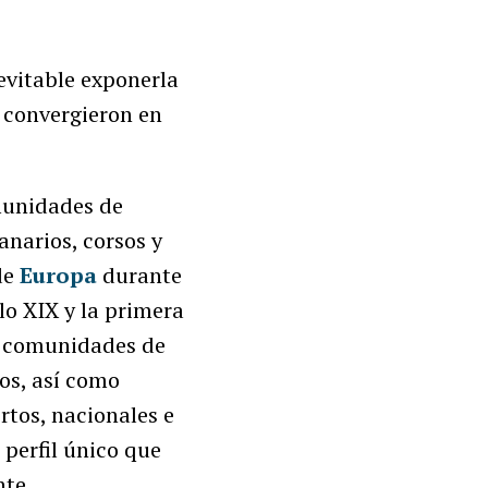
evitable exponerla
, convergieron en
munidades de
anarios, corsos y
de
Europa
durante
lo XIX y la primera
n comunidades de
zos, así como
ertos, nacionales e
perfil único que
nte.