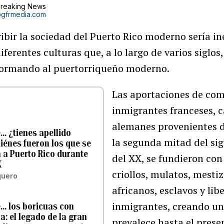
Breaking News
o@gfrmedia.com
ibir la sociedad del Puerto Rico moderno sería in
iferentes culturas que, a lo largo de varios siglos
 formando al puertorriqueño moderno.
Las aportaciones de co
inmigrantes franceses, c
alemanes provenientes 
… ¿tienes apellido
la segunda mitad del sig
iénes fueron los que se
 a Puerto Rico durante
del XX, se fundieron co
X
criollos, mulatos, mesti
quero
africanos, esclavos y lib
inmigrantes, creando un 
… los boricuas con
a: el legado de la gran
prevalece hasta el prese