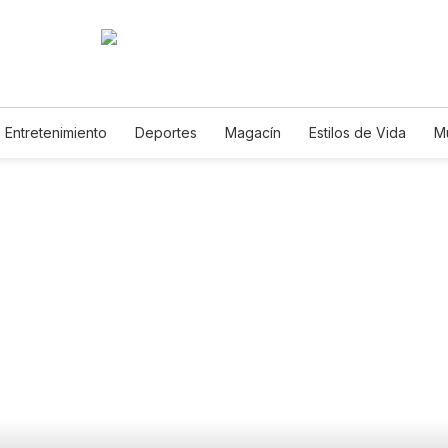
Entretenimiento
Deportes
Magacín
Estilos de Vida
M
Tecnología
Juegos
Lotería
Vídeos
Fotogalerías
E