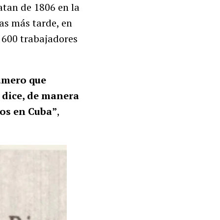
atan de 1806 en la
das más tarde, en
s 600 trabajadores
número que
e dice, de manera
nos en Cuba”
,