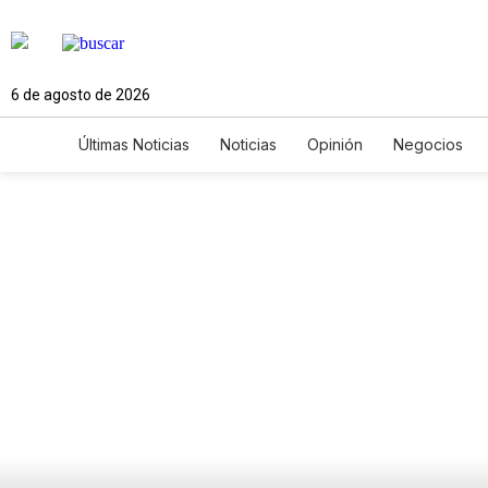
6 de agosto de 2026
Últimas Noticias
Noticias
Opinión
Negocios
Ciencia y Ambiente
Gastronomía
De Viaje
Newsletters
Feriados
Edictos
Especiales