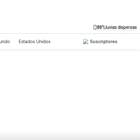
88°
Lluvias dispersas
undo
Estados Unidos
Suscriptores
nglish
Podcasts
Horóscopos