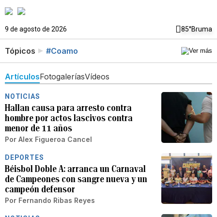
9 de agosto de 2026
85°
Bruma
Tópicos
#Coamo
Artículos
Fotogalerías
Vídeos
NOTICIAS
Hallan causa para arresto contra
hombre por actos lascivos contra
menor de 11 años
Por
Alex Figueroa Cancel
DEPORTES
Béisbol Doble A: arranca un Carnaval
de Campeones con sangre nueva y un
campeón defensor
Por
Fernando Ribas Reyes