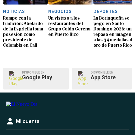
NOTICIAS
NEGOCIOS
DEPORTES
Rompe con la
Un vistazo a los
La Borinqueña se
tradición: Abelardo
restaurantes del
pegó en Santo
de la Espriella toma
Grupo Colón Gerena
Domingo 2026: un
posesión como
en Puerto Rico
repaso en imágene
presidente de
a las 34 medallas de
Colombia en Cali
oro de Puerto Rico
DISPONIBLE EN
DISPONIBLE EN
Google Play
App Store
Mi cuenta