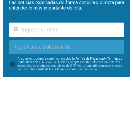
Las noticias explicadas de forma sencilla y directa para
entender lo más importante del día.
Regístrate a Boletín A.M.
Al someter tu correo electrónico, aceptas la
Política de Privacidad
y
Términos y
Condiciones
de El Nuevo Día. Además, aceptas recibir información u ofertas
especiales de productos o servicios de GFR Media, sus afiliadas o de terceros.
Podrás optar salirte de los boletines en cualquier momento.