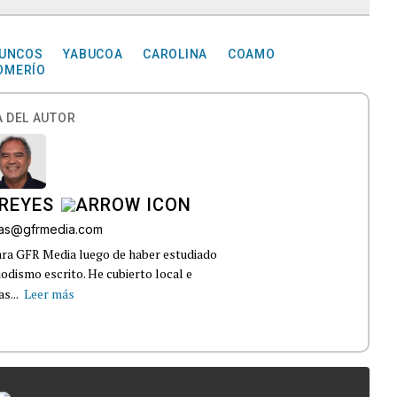
UNCOS
YABUCOA
CAROLINA
COAMO
OMERÍO
 DEL AUTOR
REYES
bas@gfrmedia.com
ara GFR Media luego de haber estudiado
dismo escrito. He cubierto local e
s...
Leer más