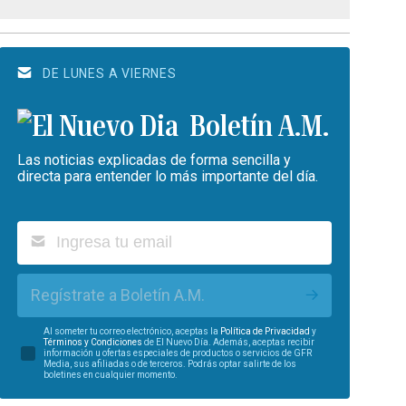
DE LUNES A VIERNES
Boletín A.M.
Las noticias explicadas de forma sencilla y
directa para entender lo más importante del día.
Regístrate a Boletín A.M.
Al someter tu correo electrónico, aceptas la
Política de Privacidad
y
Términos y Condiciones
de El Nuevo Día. Además, aceptas recibir
información u ofertas especiales de productos o servicios de GFR
Media, sus afiliadas o de terceros. Podrás optar salirte de los
boletines en cualquier momento.