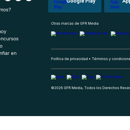
Google Play
Ap
omos?
s
Otras marcas de GFR Media
 hoy
oncursos
io
nfiar en
Política de privacidad
Términos y condicion
©
2026
GFR Media, Todos los Derechos Rese