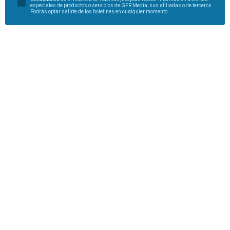
especiales de productos o servicios de GFR Media, sus afiliadas o de terceros.
Podrás optar salirte de los boletines en cualquier momento.