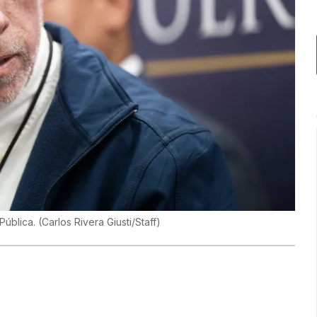
Pública.
(
Carlos Rivera Giusti/Staff
)