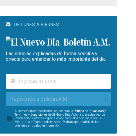
DE LUNES A VIERNES
Boletín A.M.
Las noticias explicadas de forma sencilla y
directa para entender lo más importante del día.
Regístrate a Boletín A.M.
Al someter tu correo electrónico, aceptas la
Política de Privacidad
y
Términos y Condiciones
de El Nuevo Día. Además, aceptas recibir
información u ofertas especiales de productos o servicios de GFR
Media, sus afiliadas o de terceros. Podrás optar salirte de los
boletines en cualquier momento.