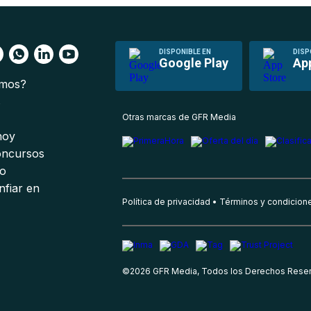
DISPONIBLE EN
DISP
Google Play
Ap
omos?
s
Otras marcas de GFR Media
 hoy
oncursos
io
nfiar en
Política de privacidad
Términos y condicion
©
2026
GFR Media, Todos los Derechos Rese