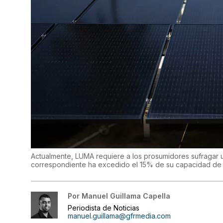
Actualmente, LUMA requiere a los prosumidores sufragar 
correspondiente ha excedido el 15% de su capacidad de c
Por
Manuel Guillama Capella
Periodista de Noticias
manuel.guillama@gfrmedia.com