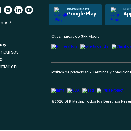
DISPONIBLE EN
DISP
Google Play
Ap
omos?
s
Otras marcas de GFR Media
 hoy
oncursos
io
nfiar en
Política de privacidad
Términos y condicion
©
2026
GFR Media, Todos los Derechos Rese