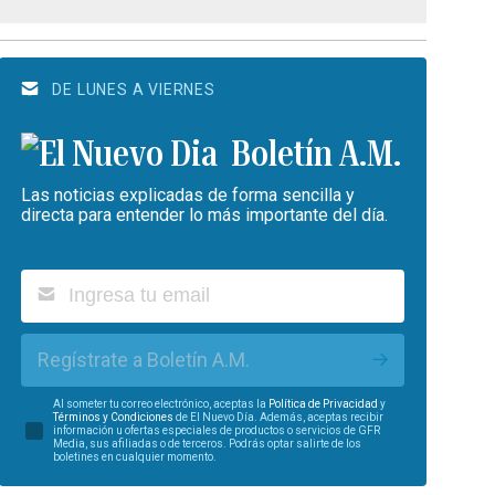
DE LUNES A VIERNES
Boletín A.M.
Las noticias explicadas de forma sencilla y
directa para entender lo más importante del día.
Regístrate a Boletín A.M.
Al someter tu correo electrónico, aceptas la
Política de Privacidad
y
Términos y Condiciones
de El Nuevo Día. Además, aceptas recibir
información u ofertas especiales de productos o servicios de GFR
Media, sus afiliadas o de terceros. Podrás optar salirte de los
boletines en cualquier momento.