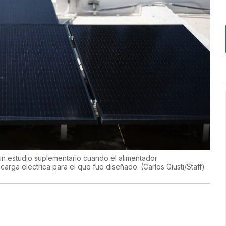
un estudio suplementario cuando el alimentador
arga eléctrica para el que fue diseñado.
(
Carlos Giusti/Staff
)