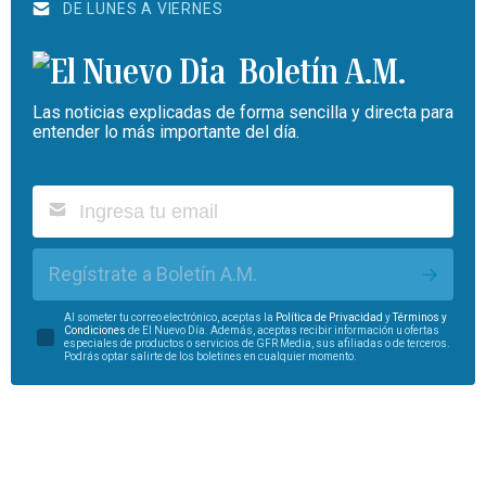
DE LUNES A VIERNES
Boletín A.M.
Las noticias explicadas de forma sencilla y directa para
entender lo más importante del día.
Regístrate a Boletín A.M.
Al someter tu correo electrónico, aceptas la
Política de Privacidad
y
Términos y
Condiciones
de El Nuevo Día. Además, aceptas recibir información u ofertas
especiales de productos o servicios de GFR Media, sus afiliadas o de terceros.
Podrás optar salirte de los boletines en cualquier momento.