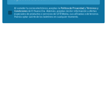
Al someter tu correo electrónico, aceptas la
Política de Privacidad
y
Términos y
Condiciones
de El Nuevo Día. Además, aceptas recibir información u ofertas
especiales de productos o servicios de GFR Media, sus afiliadas o de terceros.
Podrás optar salirte de los boletines en cualquier momento.