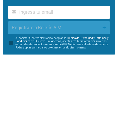
Regístrate a Boletín A.M.
Al someter tu correo electrónico, aceptas la
Política de Privacidad
y
Términos y
Condiciones
de El Nuevo Día. Además, aceptas recibir información u ofertas
especiales de productos o servicios de GFR Media, sus afiliadas o de terceros.
Podrás optar salirte de los boletines en cualquier momento.