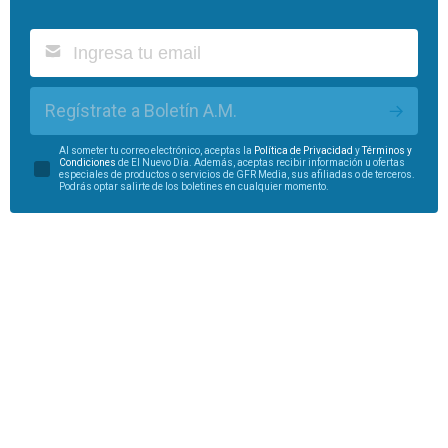
Regístrate a Boletín A.M.
Al someter tu correo electrónico, aceptas la
Política de Privacidad
y
Términos y
Condiciones
de El Nuevo Día. Además, aceptas recibir información u ofertas
especiales de productos o servicios de GFR Media, sus afiliadas o de terceros.
Podrás optar salirte de los boletines en cualquier momento.