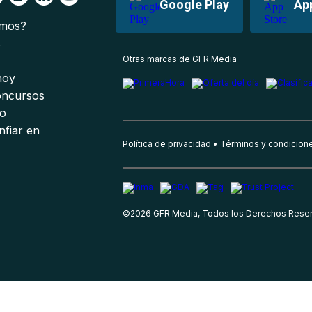
Google Play
Ap
omos?
s
Otras marcas de GFR Media
 hoy
oncursos
io
nfiar en
Política de privacidad
Términos y condicion
©
2026
GFR Media, Todos los Derechos Rese