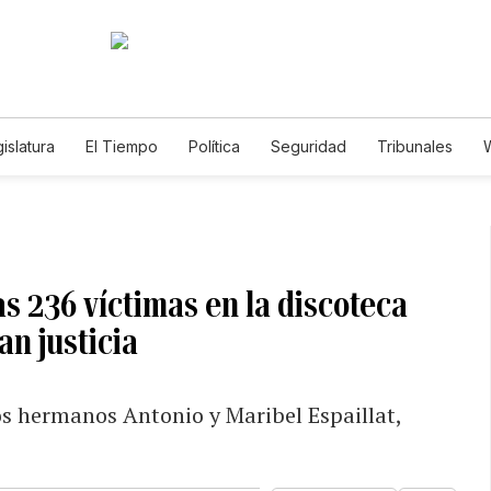
islatura
El Tiempo
Política
Seguridad
Tribunales
W
Caso Gabriela Nicole
las 236 víctimas en la discoteca
n justicia
os hermanos Antonio y Maribel Espaillat,