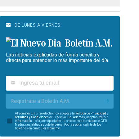
DE LUNES A VIERNES
Boletín A.M.
Las noticias explicadas de forma sencilla y
directa para entender lo más importante del día.
Regístrate a Boletín A.M.
Al someter tu correo electrónico, aceptas la
Política de Privacidad
y
Términos y Condiciones
de El Nuevo Día. Además, aceptas recibir
información u ofertas especiales de productos o servicios de GFR
Media, sus afiliadas o de terceros. Podrás optar salirte de los
boletines en cualquier momento.