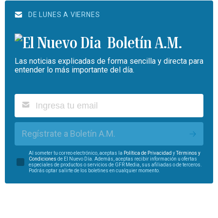
DE LUNES A VIERNES
Boletín A.M.
Las noticias explicadas de forma sencilla y directa para
entender lo más importante del día.
Regístrate a Boletín A.M.
Al someter tu correo electrónico, aceptas la
Política de Privacidad
y
Términos y
Condiciones
de El Nuevo Día. Además, aceptas recibir información u ofertas
especiales de productos o servicios de GFR Media, sus afiliadas o de terceros.
Podrás optar salirte de los boletines en cualquier momento.