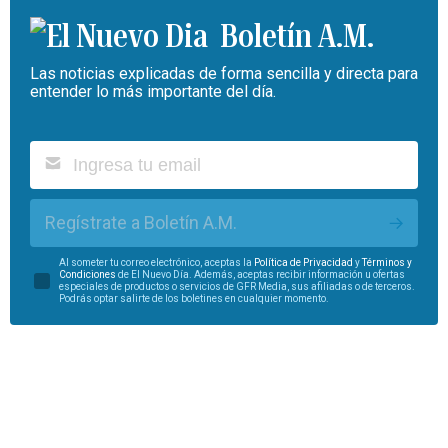
Boletín A.M.
Las noticias explicadas de forma sencilla y directa para
entender lo más importante del día.
Regístrate a Boletín A.M.
Al someter tu correo electrónico, aceptas la
Política de Privacidad
y
Términos y
Condiciones
de El Nuevo Día. Además, aceptas recibir información u ofertas
especiales de productos o servicios de GFR Media, sus afiliadas o de terceros.
Podrás optar salirte de los boletines en cualquier momento.