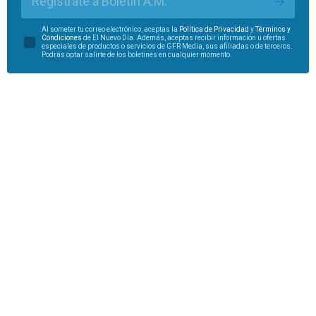
Regístrate a Boletín A.M.
Al someter tu correo electrónico, aceptas la
Política de Privacidad
y
Términos y
Condiciones
de El Nuevo Día. Además, aceptas recibir información u ofertas
especiales de productos o servicios de GFR Media, sus afiliadas o de terceros.
Podrás optar salirte de los boletines en cualquier momento.