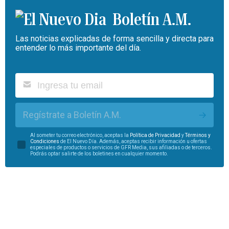
Boletín A.M.
Las noticias explicadas de forma sencilla y directa para
entender lo más importante del día.
Regístrate a Boletín A.M.
Al someter tu correo electrónico, aceptas la
Política de Privacidad
y
Términos y
Condiciones
de El Nuevo Día. Además, aceptas recibir información u ofertas
especiales de productos o servicios de GFR Media, sus afiliadas o de terceros.
Podrás optar salirte de los boletines en cualquier momento.