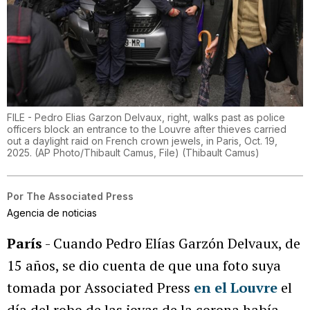
FILE - Pedro Elias Garzon Delvaux, right, walks past as police
officers block an entrance to the Louvre after thieves carried
out a daylight raid on French crown jewels, in Paris, Oct. 19,
2025. (AP Photo/Thibault Camus, File)
(
Thibault Camus
)
Por
The Associated Press
Agencia de noticias
París
- Cuando Pedro Elías Garzón Delvaux, de
15 años, se dio cuenta de que una foto suya
tomada por Associated Press
en el Louvre
el
día del robo de las joyas de la corona había