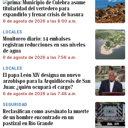
Municipio de Culebra asume
titularidad del vertedero para
expandirlo y frenar crisis de basura
6 de agosto de 2026 a las 8:00 a.m.
LOCALES
Monitoreo diario: 14 embalses
registran reducciones en sus niveles
de agua
6 de agosto de 2026 a las 7:56 a.m.
LOCALES
El papa León XIV designa un nuevo
arzobispo para la Arquidiócesis de San
Juan: ¿quién ocupará el cargo?
6 de agosto de 2026 a las 7:48 a.m.
SEGURIDAD
Reclasifican como asesinato la muerte
de un hombre encontrado en un
pastizal en Río Grande