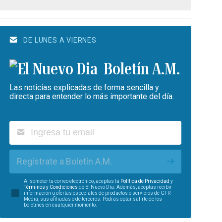
DE LUNES A VIERNES
Boletín A.M.
Las noticias explicadas de forma sencilla y
directa para entender lo más importante del día.
Regístrate a Boletín A.M.
Al someter tu correo electrónico, aceptas la
Política de Privacidad
y
Términos y Condiciones
de El Nuevo Día. Además, aceptas recibir
información u ofertas especiales de productos o servicios de GFR
Media, sus afiliadas o de terceros. Podrás optar salirte de los
boletines en cualquier momento.