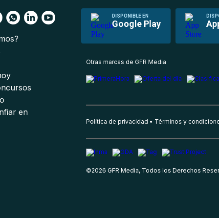
DISPONIBLE EN
DISP
Google Play
Ap
omos?
s
Otras marcas de GFR Media
 hoy
oncursos
io
nfiar en
Política de privacidad
Términos y condicion
©
2026
GFR Media, Todos los Derechos Rese