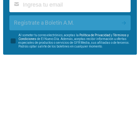
Regístrate a Boletín A.M.
Al someter tu correo electrónico, aceptas la
Política de Privacidad
y
Términos y
Condiciones
de El Nuevo Día. Además, aceptas recibir información u ofertas
especiales de productos o servicios de GFR Media, sus afiliadas o de terceros.
Podrás optar salirte de los boletines en cualquier momento.