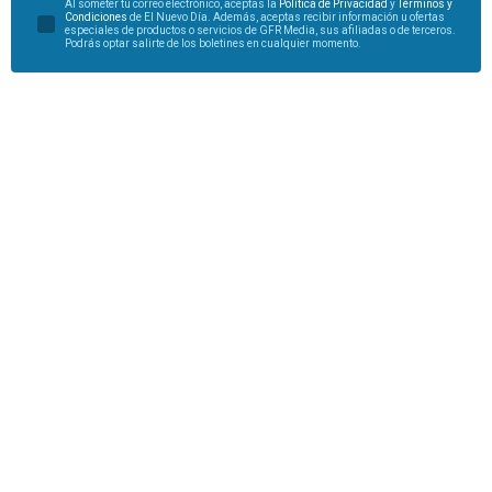
Al someter tu correo electrónico, aceptas la
Política de Privacidad
y
Términos y
Condiciones
de El Nuevo Día. Además, aceptas recibir información u ofertas
especiales de productos o servicios de GFR Media, sus afiliadas o de terceros.
Podrás optar salirte de los boletines en cualquier momento.