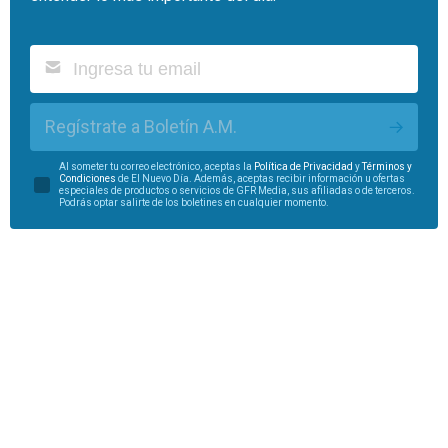
Regístrate a Boletín A.M.
Al someter tu correo electrónico, aceptas la
Política de Privacidad
y
Términos y
Condiciones
de El Nuevo Día. Además, aceptas recibir información u ofertas
especiales de productos o servicios de GFR Media, sus afiliadas o de terceros.
Podrás optar salirte de los boletines en cualquier momento.