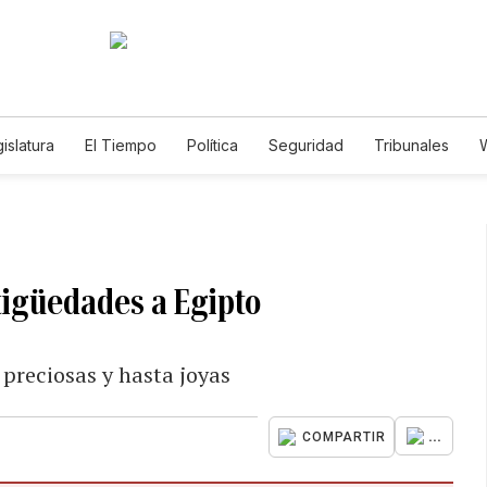
islatura
El Tiempo
Política
Seguridad
Tribunales
W
Caso Gabriela Nicole
tigüedades a Egipto
 preciosas y hasta joyas
...
COMPARTIR