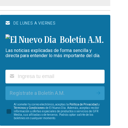
DE LUNES A VIERNES
Boletín A.M.
Las noticias explicadas de forma sencilla y
directa para entender lo más importante del día.
Regístrate a Boletín A.M.
Al someter tu correo electrónico, aceptas la
Política de Privacidad
y
Términos y Condiciones
de El Nuevo Día. Además, aceptas recibir
información u ofertas especiales de productos o servicios de GFR
Media, sus afiliadas o de terceros. Podrás optar salirte de los
boletines en cualquier momento.