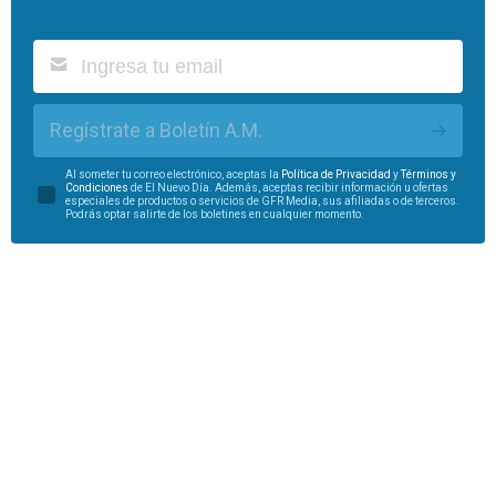
Regístrate a Boletín A.M.
Al someter tu correo electrónico, aceptas la
Política de Privacidad
y
Términos y
Condiciones
de El Nuevo Día. Además, aceptas recibir información u ofertas
especiales de productos o servicios de GFR Media, sus afiliadas o de terceros.
Podrás optar salirte de los boletines en cualquier momento.