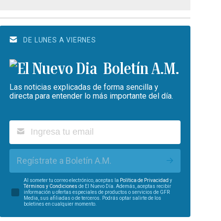
DE LUNES A VIERNES
Boletín A.M.
Las noticias explicadas de forma sencilla y
directa para entender lo más importante del día.
Regístrate a Boletín A.M.
Al someter tu correo electrónico, aceptas la
Política de Privacidad
y
Términos y Condiciones
de El Nuevo Día. Además, aceptas recibir
información u ofertas especiales de productos o servicios de GFR
Media, sus afiliadas o de terceros. Podrás optar salirte de los
boletines en cualquier momento.