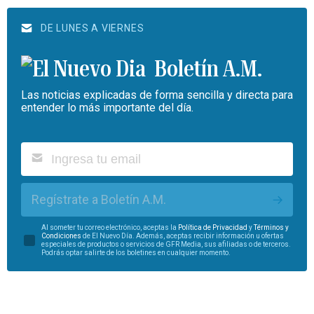
DE LUNES A VIERNES
Boletín A.M.
Las noticias explicadas de forma sencilla y directa para
entender lo más importante del día.
Regístrate a Boletín A.M.
Al someter tu correo electrónico, aceptas la
Política de Privacidad
y
Términos y
Condiciones
de El Nuevo Día. Además, aceptas recibir información u ofertas
especiales de productos o servicios de GFR Media, sus afiliadas o de terceros.
Podrás optar salirte de los boletines en cualquier momento.