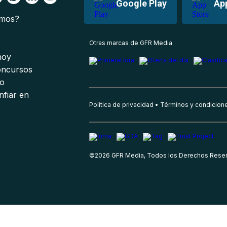
Google Play
Ap
omos?
s
Otras marcas de GFR Media
 hoy
oncursos
io
nfiar en
Política de privacidad
Términos y condicion
©
2026
GFR Media, Todos los Derechos Rese