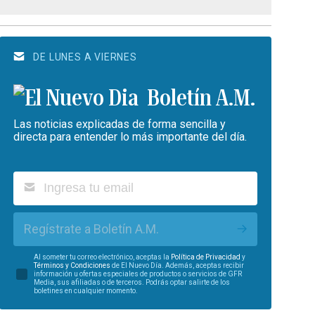
DE LUNES A VIERNES
Boletín A.M.
Las noticias explicadas de forma sencilla y
directa para entender lo más importante del día.
Regístrate a Boletín A.M.
Al someter tu correo electrónico, aceptas la
Política de Privacidad
y
Términos y Condiciones
de El Nuevo Día. Además, aceptas recibir
información u ofertas especiales de productos o servicios de GFR
Media, sus afiliadas o de terceros. Podrás optar salirte de los
boletines en cualquier momento.