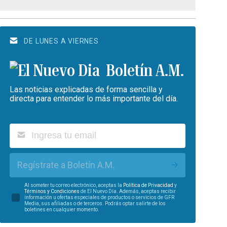
DE LUNES A VIERNES
Boletín A.M.
Las noticias explicadas de forma sencilla y
directa para entender lo más importante del día.
Regístrate a Boletín A.M.
Al someter tu correo electrónico, aceptas la
Política de Privacidad
y
Términos y Condiciones
de El Nuevo Día. Además, aceptas recibir
información u ofertas especiales de productos o servicios de GFR
Media, sus afiliadas o de terceros. Podrás optar salirte de los
boletines en cualquier momento.