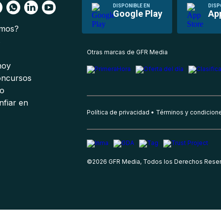
DISPONIBLE EN
DISP
Google Play
Ap
omos?
s
Otras marcas de GFR Media
 hoy
oncursos
io
nfiar en
Política de privacidad
Términos y condicion
©
2026
GFR Media, Todos los Derechos Rese