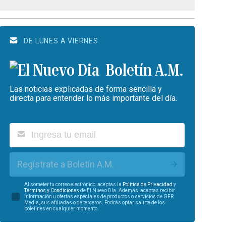
DE LUNES A VIERNES
Boletín A.M.
Las noticias explicadas de forma sencilla y
directa para entender lo más importante del día.
Regístrate a Boletín A.M.
Al someter tu correo electrónico, aceptas la
Política de Privacidad
y
Términos y Condiciones
de El Nuevo Día. Además, aceptas recibir
información u ofertas especiales de productos o servicios de GFR
Media, sus afiliadas o de terceros. Podrás optar salirte de los
boletines en cualquier momento.