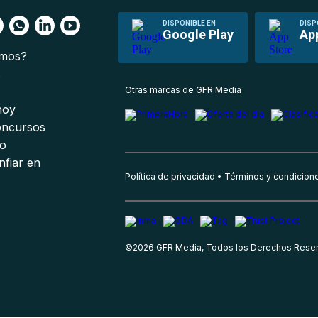
DISPONIBLE EN
DISP
Google Play
Ap
omos?
s
Otras marcas de GFR Media
 hoy
oncursos
io
nfiar en
Política de privacidad
Términos y condicion
©
2026
GFR Media, Todos los Derechos Rese