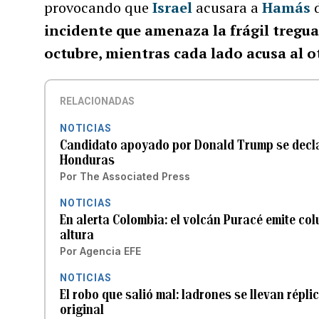
provocando que
Israel
acusara a
Hamás
d
incidente que amenaza la frágil tregu
octubre, mientras cada lado acusa al o
RELACIONADAS
NOTICIAS
Candidato apoyado por Donald Trump se decla
Honduras
Por
The Associated Press
NOTICIAS
En alerta Colombia: el volcán Puracé emite co
altura
Por
Agencia EFE
NOTICIAS
El robo que salió mal: ladrones se llevan répl
original