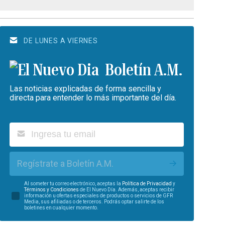
DE LUNES A VIERNES
Boletín A.M.
Las noticias explicadas de forma sencilla y
directa para entender lo más importante del día.
Regístrate a Boletín A.M.
Al someter tu correo electrónico, aceptas la
Política de Privacidad
y
Términos y Condiciones
de El Nuevo Día. Además, aceptas recibir
información u ofertas especiales de productos o servicios de GFR
Media, sus afiliadas o de terceros. Podrás optar salirte de los
boletines en cualquier momento.