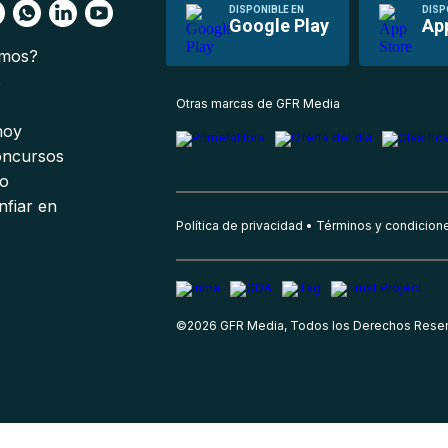
DISPONIBLE EN
DISP
Google Play
Ap
omos?
s
Otras marcas de GFR Media
 hoy
oncursos
io
nfiar en
Política de privacidad
Términos y condicion
©
2026
GFR Media, Todos los Derechos Rese