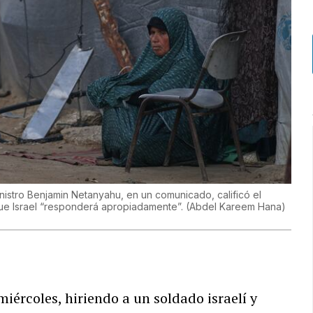
ministro Benjamin Netanyahu, en un comunicado, calificó el
 que Israel “responderá apropiadamente”.
(
Abdel Kareem Hana
)
miércoles, hiriendo a un soldado israelí y