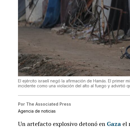
El ejército israelí negó la afirmación de Hamás. El primer 
incidente como una violación del alto al fuego y advirtió
Por
The Associated Press
Agencia de noticias
Un artefacto explosivo detonó en
Gaza
el 