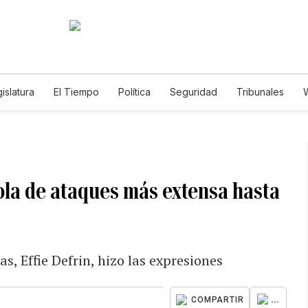
islatura
El Tiempo
Política
Seguridad
Tribunales
W
Caso Gabriela Nicole
 ola de ataques más extensa hasta
s, Effie Defrin, hizo las expresiones
...
COMPARTIR