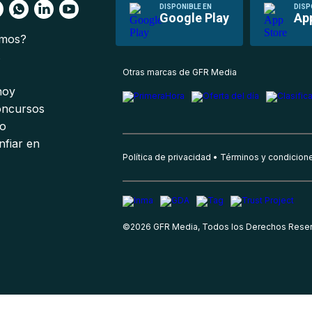
DISPONIBLE EN
DISP
Google Play
Ap
omos?
s
Otras marcas de GFR Media
 hoy
oncursos
io
nfiar en
Política de privacidad
Términos y condicion
©
2026
GFR Media, Todos los Derechos Rese