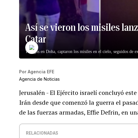
Así se vieron los misiles lan
Catar
Testigos en Doha, captaron los misiles en el cielo, seguidos de e
Por
Agencia EFE
Agencia de Noticias
Jerusalén - El Ejército israelí concluyó es
Irán desde que comenzó la guerra el pasad
de las fuerzas armadas, Effie Defrin, en 
RELACIONADAS