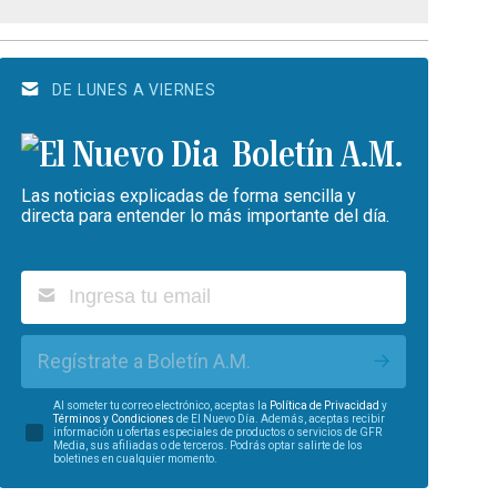
DE LUNES A VIERNES
Boletín A.M.
Las noticias explicadas de forma sencilla y
directa para entender lo más importante del día.
Regístrate a Boletín A.M.
Al someter tu correo electrónico, aceptas la
Política de Privacidad
y
Términos y Condiciones
de El Nuevo Día. Además, aceptas recibir
información u ofertas especiales de productos o servicios de GFR
Media, sus afiliadas o de terceros. Podrás optar salirte de los
boletines en cualquier momento.