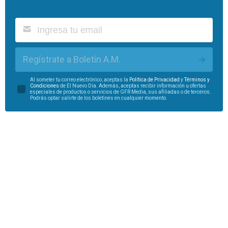
Regístrate a Boletín A.M.
Al someter tu correo electrónico, aceptas la
Política de Privacidad
y
Términos y
Condiciones
de El Nuevo Día. Además, aceptas recibir información u ofertas
especiales de productos o servicios de GFR Media, sus afiliadas o de terceros.
Podrás optar salirte de los boletines en cualquier momento.