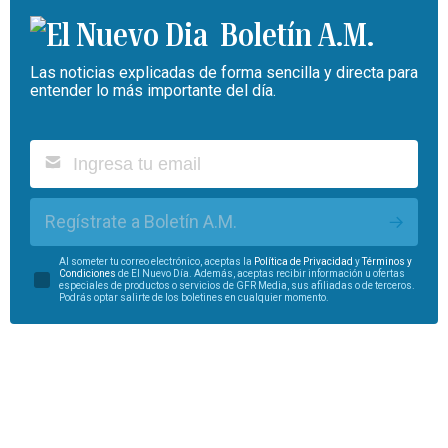
Boletín A.M.
Las noticias explicadas de forma sencilla y directa para
entender lo más importante del día.
Regístrate a Boletín A.M.
Al someter tu correo electrónico, aceptas la
Política de Privacidad
y
Términos y
Condiciones
de El Nuevo Día. Además, aceptas recibir información u ofertas
especiales de productos o servicios de GFR Media, sus afiliadas o de terceros.
Podrás optar salirte de los boletines en cualquier momento.