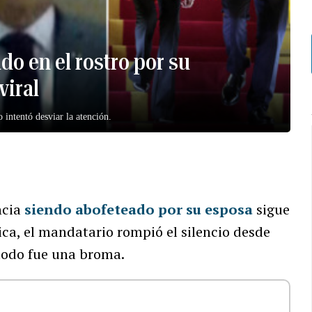
o en el rostro por su
viral
intentó desviar la atención.
ncia
siendo abofeteado por su esposa
sigue
ica, el mandatario rompió el silencio desde
 todo fue una broma.