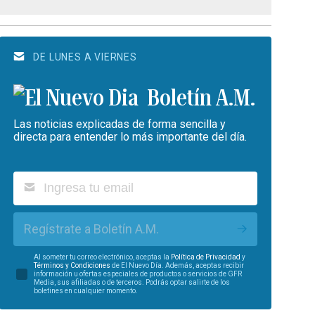
DE LUNES A VIERNES
Boletín A.M.
Las noticias explicadas de forma sencilla y
directa para entender lo más importante del día.
Regístrate a Boletín A.M.
Al someter tu correo electrónico, aceptas la
Política de Privacidad
y
Términos y Condiciones
de El Nuevo Día. Además, aceptas recibir
información u ofertas especiales de productos o servicios de GFR
Media, sus afiliadas o de terceros. Podrás optar salirte de los
boletines en cualquier momento.