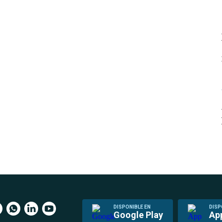
DISPONIBLE EN
DISP
Google Play
Ap