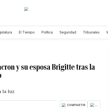
islatura
El Tiempo
Política
Seguridad
Tribunales
W
Caso Gabriela Nicole
ron y su esposa Brigitte tras la
o
 la luz
...
COMPARTIR