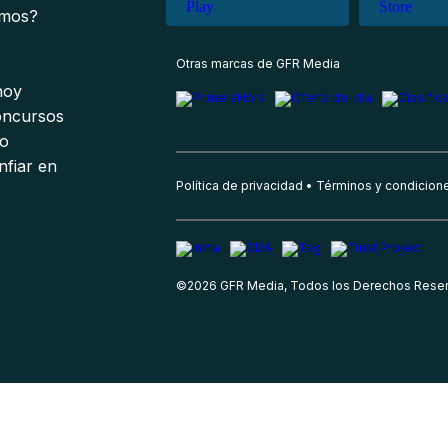
omos?
s
Otras marcas de GFR Media
 hoy
oncursos
io
nfiar en
Política de privacidad
Términos y condicion
©
2026
GFR Media, Todos los Derechos Rese