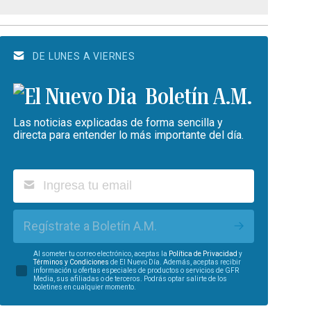
DE LUNES A VIERNES
Boletín A.M.
Las noticias explicadas de forma sencilla y
directa para entender lo más importante del día.
Regístrate a Boletín A.M.
Al someter tu correo electrónico, aceptas la
Política de Privacidad
y
Términos y Condiciones
de El Nuevo Día. Además, aceptas recibir
información u ofertas especiales de productos o servicios de GFR
Media, sus afiliadas o de terceros. Podrás optar salirte de los
boletines en cualquier momento.