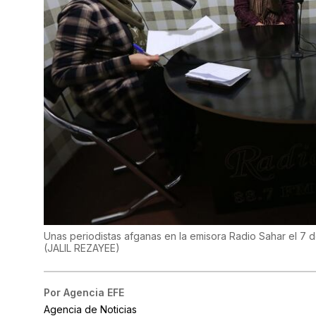
Unas periodistas afganas en la emisora Radio Sahar el 7 
(
JALIL REZAYEE
)
Por
Agencia EFE
Agencia de Noticias