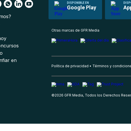
DISPONIBLE EN
DISP
Google Play
Ap
omos?
s
Otras marcas de GFR Media
 hoy
oncursos
io
nfiar en
Política de privacidad
Términos y condicion
©
2026
GFR Media, Todos los Derechos Rese