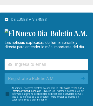
DE LUNES A VIERNES
Boletín A.M.
Las noticias explicadas de forma sencilla y
directa para entender lo más importante del día.
Regístrate a Boletín A.M.
Al someter tu correo electrónico, aceptas la
Política de Privacidad
y
Términos y Condiciones
de El Nuevo Día. Además, aceptas recibir
información u ofertas especiales de productos o servicios de GFR
Media, sus afiliadas o de terceros. Podrás optar salirte de los
boletines en cualquier momento.