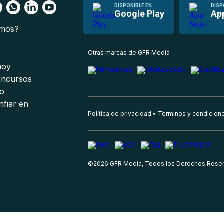
DISPONIBLE EN
DISP
Google Play
Ap
omos?
s
Otras marcas de GFR Media
 hoy
oncursos
io
nfiar en
Política de privacidad
Términos y condicion
©
2026
GFR Media, Todos los Derechos Rese