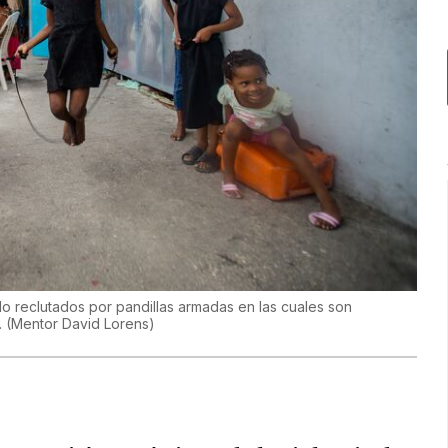
 reclutados por pandillas armadas en las cuales son
.
(
Mentor David Lorens
)