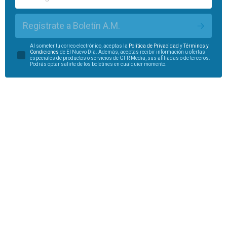
Regístrate a Boletín A.M.
Al someter tu correo electrónico, aceptas la
Política de Privacidad
y
Términos y
Condiciones
de El Nuevo Día. Además, aceptas recibir información u ofertas
especiales de productos o servicios de GFR Media, sus afiliadas o de terceros.
Podrás optar salirte de los boletines en cualquier momento.