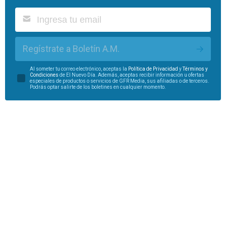
Regístrate a Boletín A.M.
Al someter tu correo electrónico, aceptas la
Política de Privacidad
y
Términos y
Condiciones
de El Nuevo Día. Además, aceptas recibir información u ofertas
especiales de productos o servicios de GFR Media, sus afiliadas o de terceros.
Podrás optar salirte de los boletines en cualquier momento.