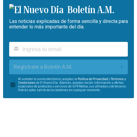
Boletín A.M.
Las noticias explicadas de forma sencilla y directa para
entender lo más importante del día.
Regístrate a Boletín A.M.
Al someter tu correo electrónico, aceptas la
Política de Privacidad
y
Términos y
Condiciones
de El Nuevo Día. Además, aceptas recibir información u ofertas
especiales de productos o servicios de GFR Media, sus afiliadas o de terceros.
Podrás optar salirte de los boletines en cualquier momento.